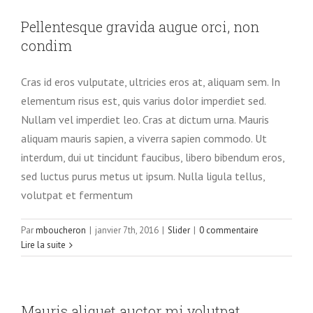
Pellentesque gravida augue orci, non
condim
Cras id eros vulputate, ultricies eros at, aliquam sem. In
elementum risus est, quis varius dolor imperdiet sed.
Nullam vel imperdiet leo. Cras at dictum urna. Mauris
aliquam mauris sapien, a viverra sapien commodo. Ut
interdum, dui ut tincidunt faucibus, libero bibendum eros,
sed luctus purus metus ut ipsum. Nulla ligula tellus,
volutpat et fermentum
Par
mboucheron
|
janvier 7th, 2016
|
Slider
|
0 commentaire
Lire la suite
Mauris aliquet auctor mi volutpat