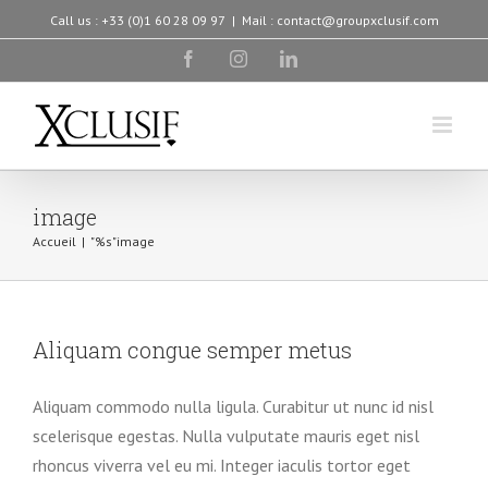
Skip
Call us : +33 (0)1 60 28 09 97
|
Mail : contact@groupxclusif.com
to
facebook
instagram
linkedin
content
image
Accueil
|
"%s"
image
Aliquam congue semper metus
Aliquam commodo nulla ligula. Curabitur ut nunc id nisl
scelerisque egestas. Nulla vulputate mauris eget nisl
rhoncus viverra vel eu mi. Integer iaculis tortor eget