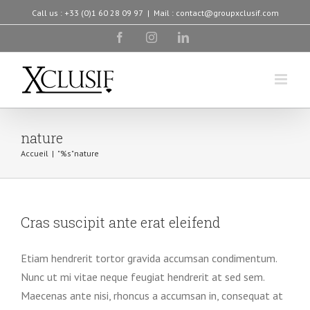
Skip
Call us : +33 (0)1 60 28 09 97
|
Mail : contact@groupxclusif.com
to
facebook
instagram
linkedin
content
nature
Accueil
|
"%s"
nature
Cras suscipit ante erat eleifend
Etiam hendrerit tortor gravida accumsan condimentum.
Nunc ut mi vitae neque feugiat hendrerit at sed sem.
Maecenas ante nisi, rhoncus a accumsan in, consequat at