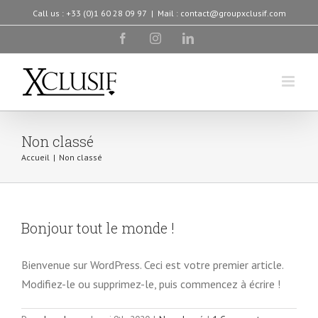
Skip
Call us : +33 (0)1 60 28 09 97
|
Mail : contact@groupxclusif.com
to
facebook
instagram
linkedin
content
Non classé
Accueil
|
Non classé
Bonjour tout le monde !
Bienvenue sur WordPress. Ceci est votre premier article.
Modifiez-le ou supprimez-le, puis commencez à écrire !