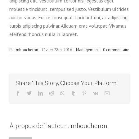
adipiscing elit. Vestibulum tortor nisi, egestas eget
molestie tincidunt, tempus sed justo. Vestibulum ultricies
auctor varius. Fusce consequat tincidunt dui, ac adipiscing
turpis adipiscing pulvinar. Aliquam erat volutpat. Vivamus
eleifend rhoncus nulla in laoreet.
Par
mboucheron
|
février 28th, 2016
|
Management
|
0 commentaire
Share This Story, Choose Your Platform!
facebook
twitter
linkedin
reddit
whatsapp
tumblr
pinterest
vk
Email
À propos de l'auteur :
mboucheron