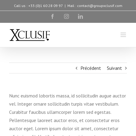
Skip
Call us : +33 (0)1 60 28 09 97
|
Mail : contact@groupxclusif.com
to
facebook
instagram
linkedin
content
Précédent
Suivant
Nunc euismod lobortis massa, id sollicitudin augue auctor
vel. Integer ornare sollicitudin turpis vitae vestibulum.
Curabitur faucibus ullamcorper lorem sed egestas.
Pellentesque laoreet auctor eros, et consectetur eros
auctor eget. Lorem ipsum dolor sit amet, consectetur